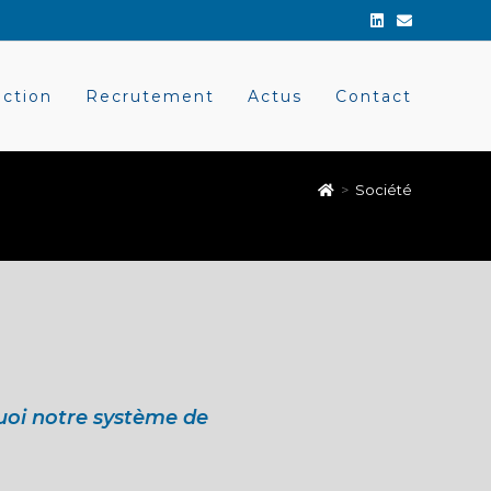
ction
Recrutement
Actus
Contact
>
Société
uoi notre système de