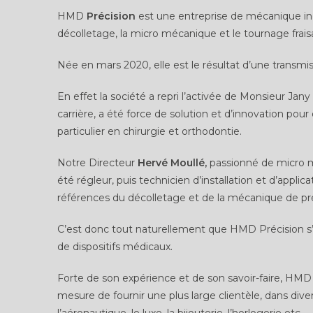
HMD
Précision
est une entreprise de mécanique indu
décolletage, la micro mécanique et le tournage frais
Née en mars 2020, elle est le résultat d’une transmiss
En effet la société a repri l’activée de Monsieur Jan
carrière, a été force de solution et d’innovation po
particulier en chirurgie et orthodontie.
Notre Directeur
Hervé Moullé,
passionné de micro m
été régleur, puis technicien d’installation et d’appli
références du décolletage et de la mécanique de pré
C’est donc tout naturellement que HMD Précision s’es
de dispositifs médicaux.
Forte de son expérience et de son savoir-faire, HM
mesure de fournir une plus large clientèle, dans diver
l’aéronautique, le luxe, la bijouterie, l’horlogerie etc…