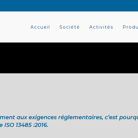
Accueil
Société
Activités
Produ
ment aux exigences réglementaires, c’est pourq
 ISO 13485 :2016.