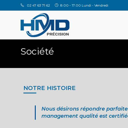
02 47 63 71 62
8:00 - 17:00 Lundi - Vendredi
Société
NOTRE HISTOIRE
Nous désirons répondre parfaite
management qualité est certifiée